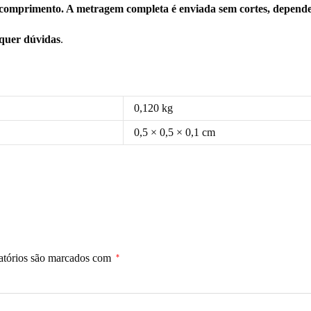
comprimento. A metragem completa é enviada sem cortes, depende
squer dúvidas
.
0,120 kg
0,5 × 0,5 × 0,1 cm
atórios são marcados com
*