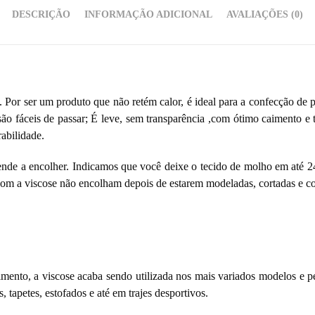
DESCRIÇÃO
INFORMAÇÃO ADICIONAL
AVALIAÇÕES (0)
vel. Por ser um produto que não retém calor, é ideal para a confecção de
são fáceis de passar; É leve, sem transparência ,com ótimo caimento e 
abilidade.
e tende a encolher. Indicamos que você deixe o tecido de molho em até 
 com a viscose não encolham depois de estarem modeladas, cortadas e co
imento, a viscose acaba sendo utilizada nos mais variados modelos e pe
s, tapetes, estofados e até em trajes desportivos.