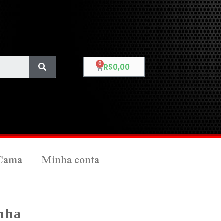
R$
0,00
Cama
Minha conta
inha