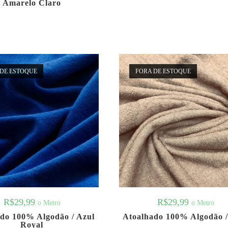
Amarelo Claro
DE ESTOQUE
FORA DE ESTOQUE
R$
29,99
R$
29,99
o Metro
o Metro
do 100% Algodão / Azul
Atoalhado 100% Algodão /
Royal