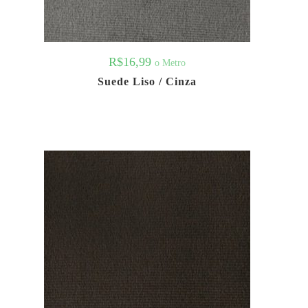
R$
16,99
o Metro
Suede Liso / Cinza