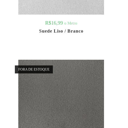
R$
16,99
o Metro
Suede Liso / Branco
FORA DE ESTOQUE