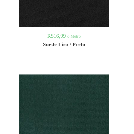
R$
16,99
o Metro
Suede Liso / Preto