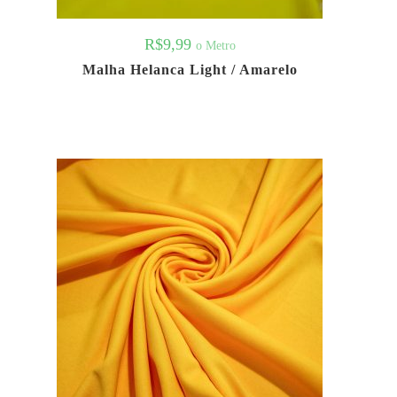
R$
9,99
o Metro
Malha Helanca Light / Amarelo