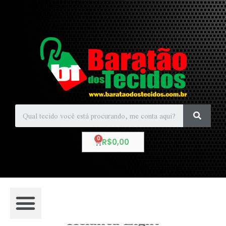
R$
0,00
Helanca Light