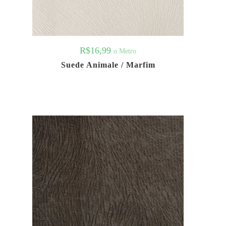
R$
16,99
o Metro
Suede Animale / Marfim