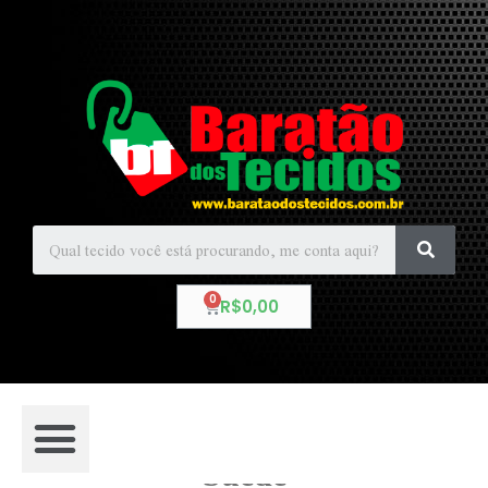
R$
0,00
Suede