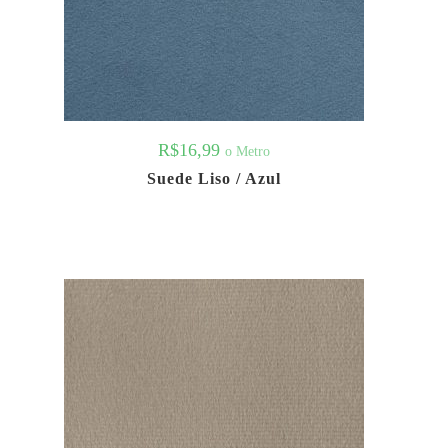
R$
16,99
o Metro
Suede Liso / Azul