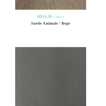
R$
16,99
o Metro
Suede Animale / Bege