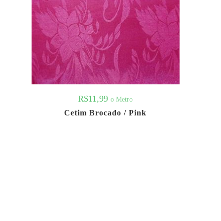
R$
11,99
o Metro
Cetim Brocado / Pink