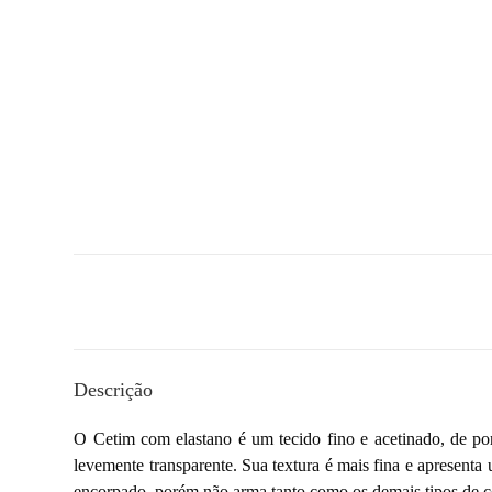
Descrição
O Cetim com elastano é um tecido fino e acetinado, de por
levemente transparente. Sua textura é mais fina e apresenta 
encorpado, porém não arma tanto como os demais tipos de ce