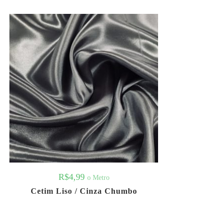
R$
4,99
o Metro
Cetim Liso / Cinza Chumbo