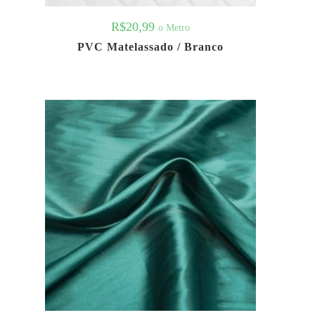
R$
20,99
o Metro
PVC Matelassado / Branco