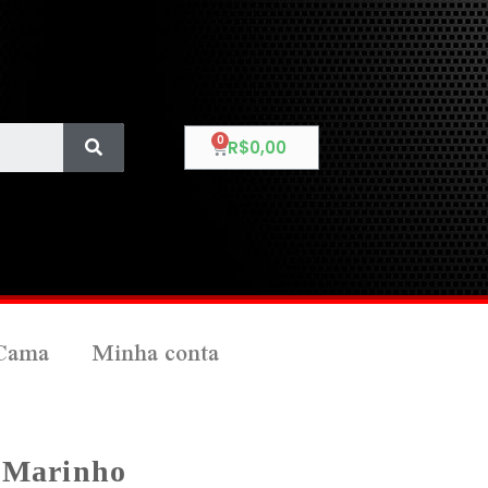
R$
0,00
Cama
Minha conta
l Marinho