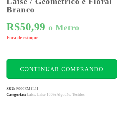
Laise / Geométrico e Floral
Branco
R$
50,99
o Metro
Fora de estoque
CONTINUAR COMPRANDO
SKU:
P000EM1L1I
Categorias:
Laise
,
Laise 100% Algodão
,
Tecidos