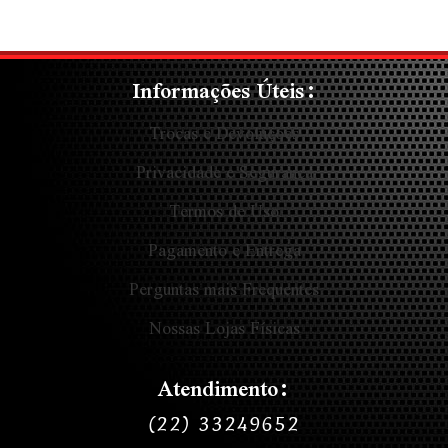
Informações Úteis:
Trocas e Devoluções
Privacidade e Segurança
Termos de Uso
Pagamento e Entrega
Perguntas mais Frequentes
Nossas Lojas Físicas
Atendimento:
(22) 33249652