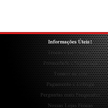
Informações Úteis:
Trocas e Devoluções
Privacidade e Segurança
Termos de Uso
Pagamento e Entrega
Perguntas mais Frequentes
Nossas Lojas Físicas