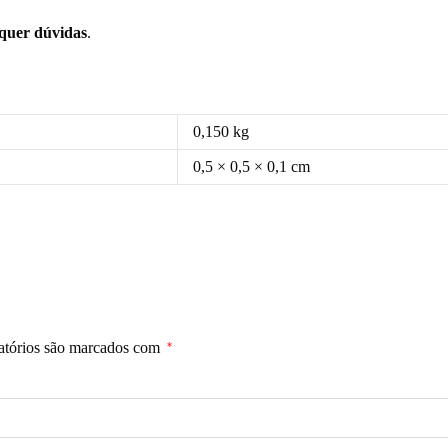
squer dúvidas
.
0,150 kg
0,5 × 0,5 × 0,1 cm
atórios são marcados com
*