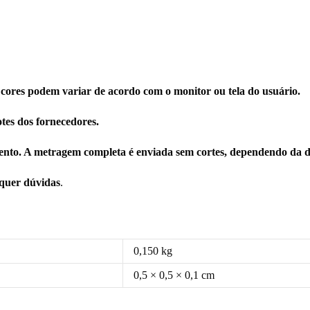
 cores podem variar de acordo com o monitor ou tela do usuário.
tes dos fornecedores.
nto. A metragem completa é enviada sem cortes, dependendo da di
squer dúvidas
.
0,150 kg
0,5 × 0,5 × 0,1 cm