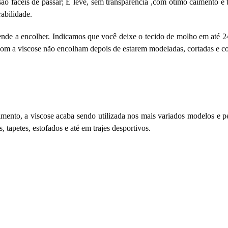
são fáceis de passar; É leve, sem transparência ,com ótimo caimento e 
abilidade.
e tende a encolher. Indicamos que você deixe o tecido de molho em até 
 com a viscose não encolham depois de estarem modeladas, cortadas e co
imento, a viscose acaba sendo utilizada nos mais variados modelos e pe
s, tapetes, estofados e até em trajes desportivos.