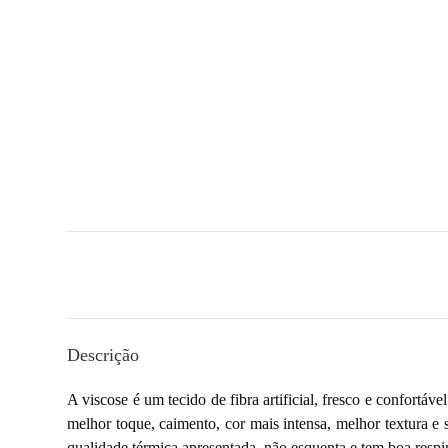
Descrição
A viscose é um tecido de fibra artificial, fresco e confortá
melhor toque, caimento, cor mais intensa, melhor textura e 
qualidade térmica apresentada, não esquenta e tem boa respir