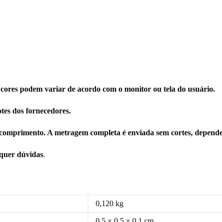
 cores podem variar de acordo com o monitor ou tela do usuário.
tes dos fornecedores.
comprimento. A metragem completa é enviada sem cortes, depende
squer dúvidas
.
0,120 kg
0,5 × 0,5 × 0,1 cm