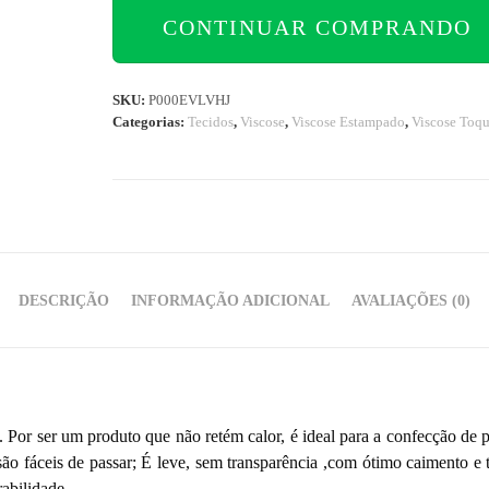
CONTINUAR COMPRANDO
SKU:
P000EVLVHJ
Categorias:
Tecidos
,
Viscose
,
Viscose Estampado
,
Viscose Toqu
DESCRIÇÃO
INFORMAÇÃO ADICIONAL
AVALIAÇÕES (0)
vel. Por ser um produto que não retém calor, é ideal para a confecção de
são fáceis de passar; É leve, sem transparência ,com ótimo caimento e 
abilidade.