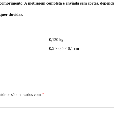
comprimento. A metragem completa é enviada sem cortes, depende
squer dúvidas
.
0,120 kg
0,5 × 0,5 × 0,1 cm
atórios são marcados com
*