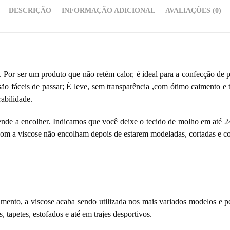
DESCRIÇÃO
INFORMAÇÃO ADICIONAL
AVALIAÇÕES (0)
vel. Por ser um produto que não retém calor, é ideal para a confecção de
são fáceis de passar; É leve, sem transparência ,com ótimo caimento e 
abilidade.
e tende a encolher. Indicamos que você deixe o tecido de molho em até 
 com a viscose não encolham depois de estarem modeladas, cortadas e co
imento, a viscose acaba sendo utilizada nos mais variados modelos e pe
s, tapetes, estofados e até em trajes desportivos.