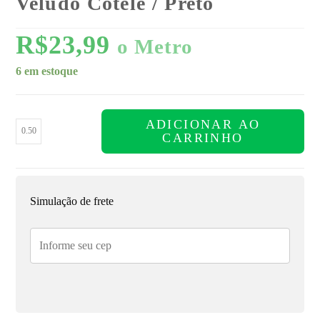
Veludo Cotelê / Preto
R$
23,99
o Metro
6 em estoque
ADICIONAR AO
CARRINHO
Simulação de frete