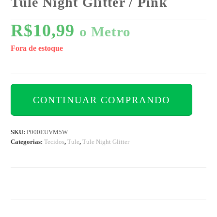
Tule Night Glitter / Pink
R$
10,99
o Metro
Fora de estoque
CONTINUAR COMPRANDO
SKU:
P000EUVM5W
Categorias:
Tecidos
,
Tule
,
Tule Night Glitter