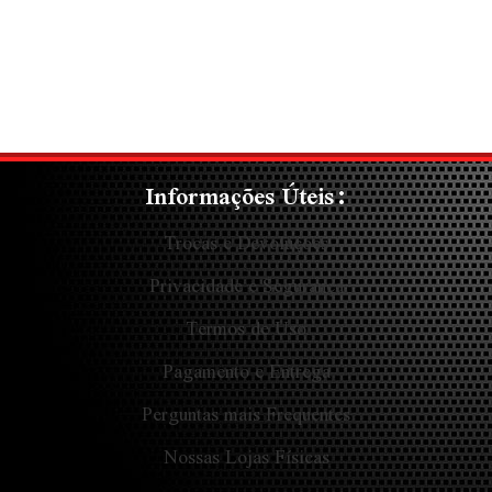
Informações Úteis:
Trocas e Devoluções
Privacidade e Segurança
Termos de Uso
Pagamento e Entrega
Perguntas mais Frequentes
Nossas Lojas Físicas