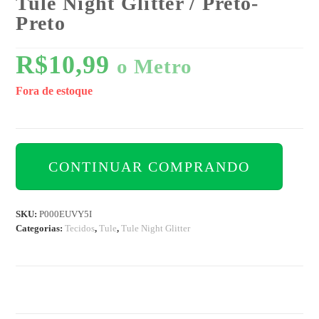
Tule Night Glitter / Preto-
Preto
R$
10,99
o Metro
Fora de estoque
CONTINUAR COMPRANDO
SKU:
P000EUVY5I
Categorias:
Tecidos
,
Tule
,
Tule Night Glitter