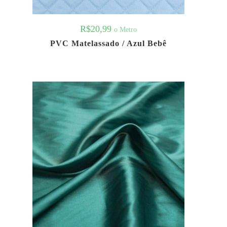
R$
20,99
o Metro
PVC Matelassado / Azul Bebê