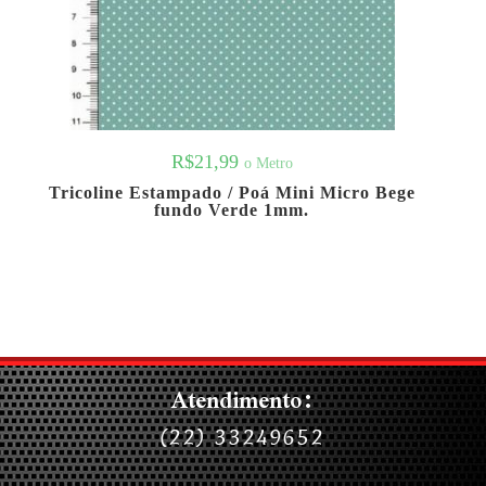
R$
21,99
o Metro
Tricoline Estampado / Poá Mini Micro Bege
fundo Verde 1mm.
Atendimento:
(22) 33249652