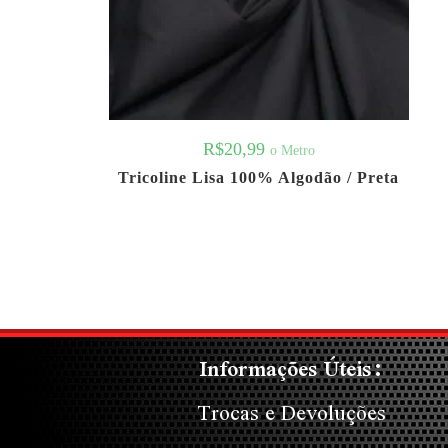
R$
20,99
o Metro
Tricoline Lisa 100% Algodão / Preta
Informações Úteis:
Trocas e Devoluções