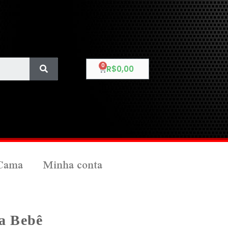
R$
0,00
Cama
Minha conta
sa Bebê