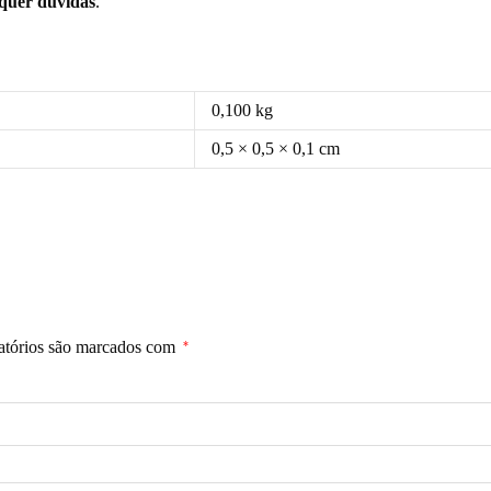
squer dúvidas
.
0,100 kg
0,5 × 0,5 × 0,1 cm
atórios são marcados com
*