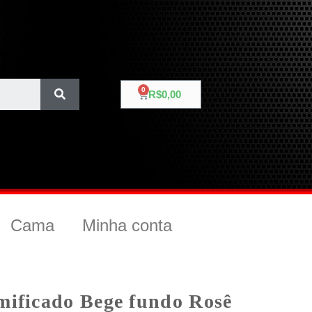
R$
0,00
Cama
Minha conta
mificado Bege fundo Rosê