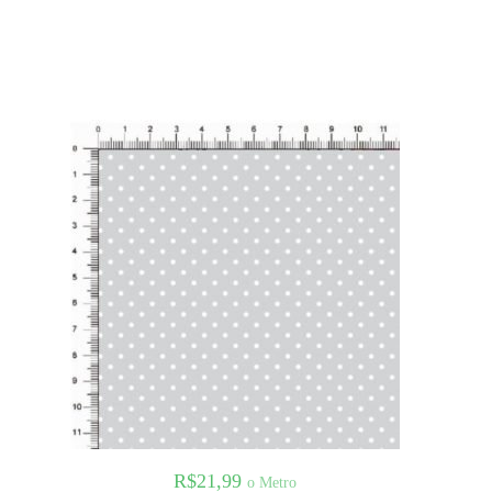
R$
21,99
o Metro