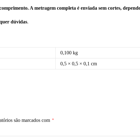
comprimento. A metragem completa é enviada sem cortes, depende
squer dúvidas
.
0,100 kg
0,5 × 0,5 × 0,1 cm
atórios são marcados com
*