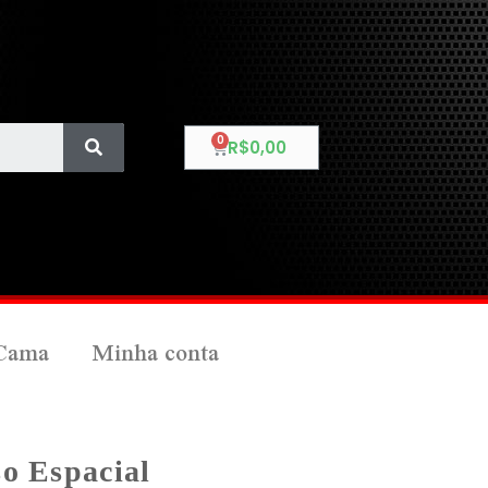
R$
0,00
Cama
Minha conta
so Espacial