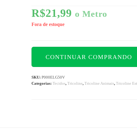
R$
21,99
o Metro
Fora de estoque
CONTINUAR COMPRANDO
SKU:
P000ELG50V
Categorias:
Tecidos
,
Tricoline
,
Tricoline Animais
,
Tricoline E