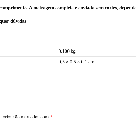
comprimento. A metragem completa é enviada sem cortes, depende
squer dúvidas
.
0,100 kg
0,5 × 0,5 × 0,1 cm
atórios são marcados com
*