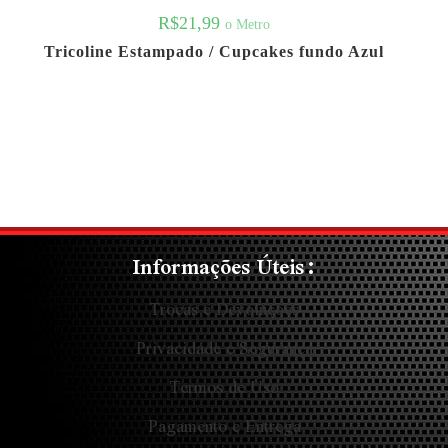
R$
21,99
o Metro
Tricoline Estampado / Cupcakes fundo Azul
Informações Úteis:
Trocas e Devoluções
Privacidade e Segurança
Termos de Uso
Pagamento e Entrega