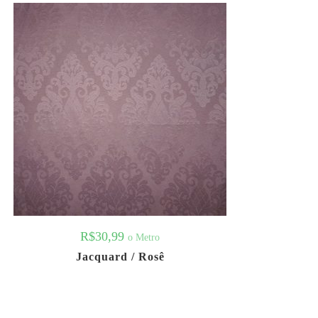
R$
30,99
o Metro
Jacquard / Rosê