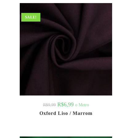
SALE!
R$
6,99
o Metro
R$
9,99
Oxford Liso / Marrom