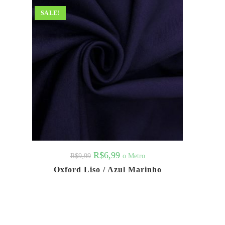
SALE!
R$
6,99
o Metro
R$
9,99
Oxford Liso / Azul Marinho