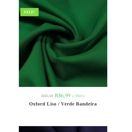
SALE!
R$
6,99
o Metro
R$
9,99
Oxford Liso / Verde Bandeira