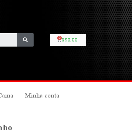
R$
0,00
Cama
Minha conta
nho