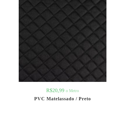
R$
20,99
o Metro
PVC Matelassado / Preto