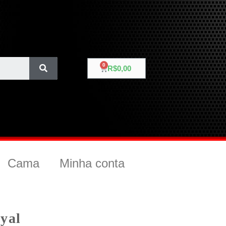
R$
0,00
Cama
Minha conta
yal