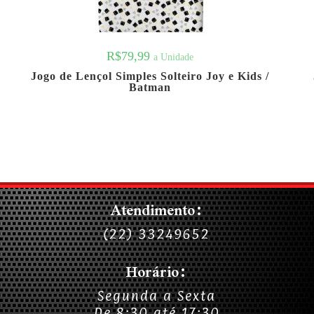
R$
79,99
a Unidade
Jogo de Lençol Simples Solteiro Joy e Kids /
Batman
Atendimento:
(22) 33249652
Horário:
Segunda a Sexta
De 8:30 até 17:30