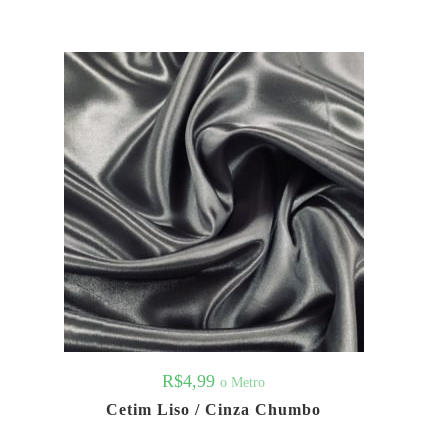
R$
4,99
o Metro
Cetim Liso / Cinza Chumbo