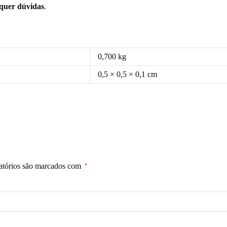
squer dúvidas
.
0,700 kg
0,5 × 0,5 × 0,1 cm
atórios são marcados com
*