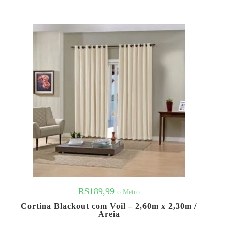
R$
189,99
o Metro
Cortina Blackout com Voil – 2,60m x 2,30m /
Areia