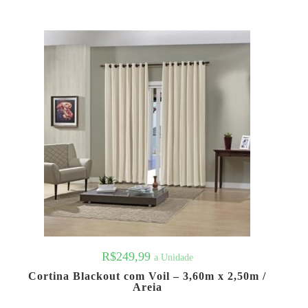
R$
249,99
a Unidade
Cortina Blackout com Voil – 3,60m x 2,50m /
Areia