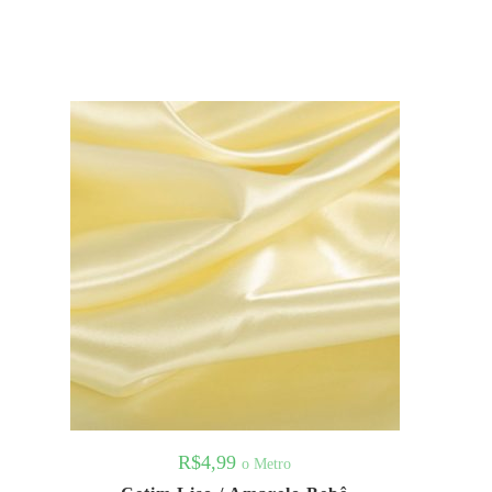
R$
4,99
o Metro