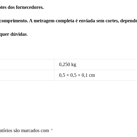
tes dos fornecedores.
comprimento. A metragem completa é enviada sem cortes, depende
squer dúvidas
.
0,250 kg
0,5 × 0,5 × 0,1 cm
atórios são marcados com
*